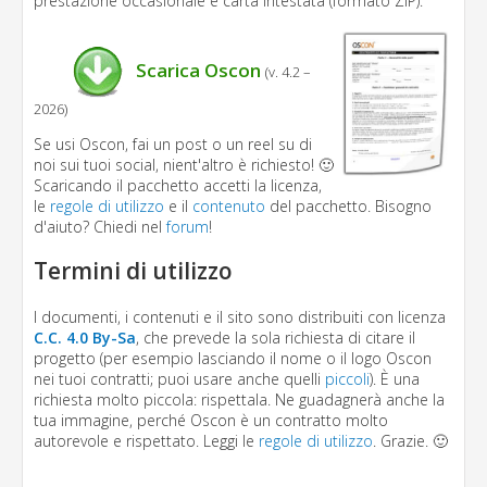
prestazione occasionale e carta intestata (formato ZIP).
Scarica Oscon
(v. 4.2 –
2026)
Se usi Oscon, fai un post o un reel su di
noi sui tuoi social, nient'altro è richiesto! 🙂
Scaricando il pacchetto accetti la licenza,
le
regole di utilizzo
e il
contenuto
del pacchetto. Bisogno
d'aiuto? Chiedi nel
forum
!
Termini di utilizzo
I documenti, i contenuti e il sito sono distribuiti con licenza
C.C. 4.0 By-Sa
, che prevede la sola richiesta di citare il
progetto (per esempio lasciando il nome o il logo Oscon
nei tuoi contratti; puoi usare anche quelli
piccoli
). È una
richiesta molto piccola: rispettala. Ne guadagnerà anche la
tua immagine, perché Oscon è un contratto molto
autorevole e rispettato. Leggi le
regole di utilizzo
. Grazie. 🙂