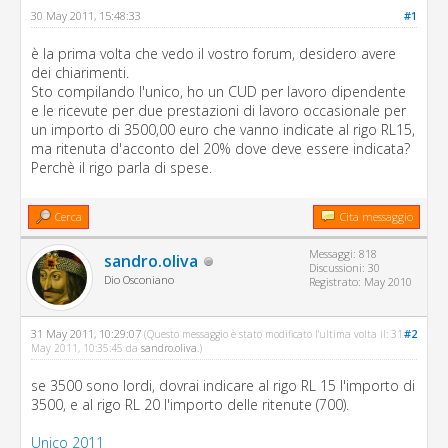
30 May 2011, 15:48:33
#1
è la prima volta che vedo il vostro forum, desidero avere
dei chiarimenti.
Sto compilando l'unico, ho un CUD per lavoro dipendente
e le ricevute per due prestazioni di lavoro occasionale per
un importo di 3500,00 euro che vanno indicate al rigo RL15,
ma ritenuta d'acconto del 20% dove deve essere indicata?
Perchè il rigo parla di spese.
Cerca
Cita messaggio
Messaggi: 818
sandro.oliva
Discussioni: 30
Dio Osconiano
Registrato: May 2010
31 May 2011, 10:29:07
#2
(Questo messaggio è stato modificato l'ultima volta il: 31
May 2011, 10:35:45 da
sandro.oliva
.)
se 3500 sono lordi, dovrai indicare al rigo RL 15 l'importo di
3500, e al rigo RL 20 l'importo delle ritenute (700).
Unico 2011