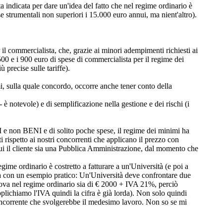
ndicata per dare un'idea del fatto che nel regime ordinario è
se strumentali non superiori i 15.000 euro annui, ma nient'altro).
ommercialista, che, grazie ai minori adempimenti richiesti ai
500 e i 900 euro di spese di commercialista per il regime dei
 precise sulle tariffe).
la quale concordo, occorre anche tener conto della
è notevole) e di semplificazione nella gestione e dei rischi (i
non BENI e di solito poche spese, il regime dei minimi ha
ti rispetto ai nostri concorrenti che applicano il prezzo con
 cui il cliente sia una Pubblica Amministrazione, dal momento che
gime ordinario è costretto a fatturare a un'Università (e poi a
dea con un esempio pratico: Un'Università deve confrontare due
 trova nel regime ordinario sia di € 2000 + IVA 21%, perciò
plichiamo l'IVA quindi la cifra è già lorda). Non solo quindi
 concorrente che svolgerebbe il medesimo lavoro. Non so se mi