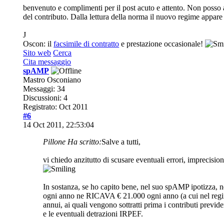
benvenuto e complimenti per il post acuto e attento. Non posso ag
del contributo. Dalla lettura della norma il nuovo regime appare a
J
Oscon: il
facsimile di contratto
e prestazione occasionale!
Sito web
Cerca
Cita messaggio
spAMP
Mastro Osconiano
Messaggi: 34
Discussioni: 4
Registrato: Oct 2011
#6
14 Oct 2011, 22:53:04
Pillone Ha scritto:
Salve a tutti,
vi chiedo anzitutto di scusare eventuali errori, imprecisio
In sostanza, se ho capito bene, nel suo spAMP ipotizza, n
ogni anno ne RICAVA € 21.000 ogni anno (a cui nel re
annui, ai quali vengono sottratti prima i contributi previd
e le eventuali detrazioni IRPEF.