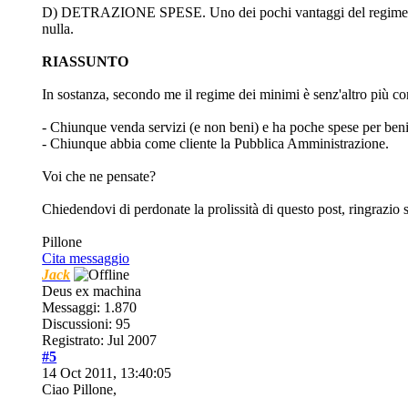
D) DETRAZIONE SPESE. Uno dei pochi vantaggi del regime ordinar
nulla.
RIASSUNTO
In sostanza, secondo me il regime dei minimi è senz'altro più con
- Chiunque venda servizi (e non beni) e ha poche spese per beni
- Chiunque abbia come cliente la Pubblica Amministrazione.
Voi che ne pensate?
Chiedendovi di perdonate la prolissità di questo post, ringrazio 
Pillone
Cita messaggio
Jack
Deus ex machina
Messaggi: 1.870
Discussioni: 95
Registrato: Jul 2007
#5
14 Oct 2011, 13:40:05
Ciao Pillone,