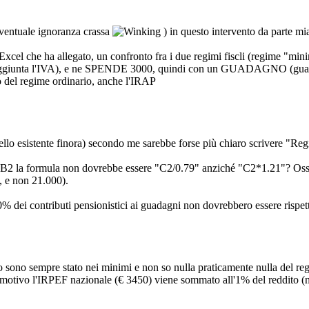
'eventuale ignoranza crassa
) in questo intervento da parte mi
 Excel che ha allegato, un confronto fra i due regimi fiscli (regime "m
aggiunta l'IVA), e ne SPENDE 3000, quindi con un GUADAGNO (guadagn
aso del regime ordinario, anche l'IRAP
uello esistente finora) secondo me sarebbe forse più chiaro scrivere 
la B2 la formula non dovrebbe essere "C2/0.79" anziché "C2*1.21"? Os
, e non 21.000).
l 20% dei contributi pensionistici ai guadagni non dovrebbero essere r
ono sempre stato nei minimi e non so nulla praticamente nulla del regi
ivo l'IRPEF nazionale (€ 3450) viene sommato all'1% del reddito (nel f