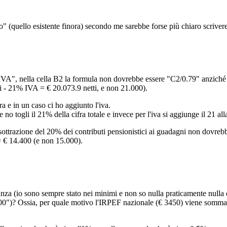
to" (quello esistente finora) secondo me sarebbe forse più chiaro scr
 IVA", nella cella B2 la formula non dovrebbe essere "C2/0.79" anzich
i - 21% IVA = € 20.073.9 netti, e non 21.000).
ra e in un caso ci ho aggiunto l'iva.
no togli il 21% della cifra totale e invece per l'iva si aggiunge il 21 all
a sottrazione del 20% dei contributi pensionistici ai guadagni non dovr
= € 14.400 (e non 15.000).
a (io sono sempre stato nei minimi e non so nulla praticamente nulla d
)? Ossia, per quale motivo l'IRPEF nazionale (€ 3450) viene sommato al