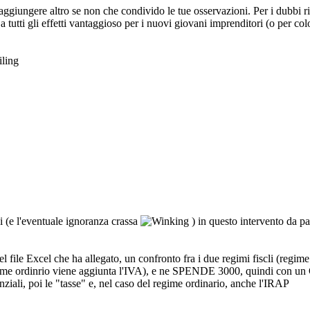
giungere altro se non che condivido le tue osservazioni. Per i dubbi rigu
 tutti gli effetti vantaggioso per i nuovi giovani imprenditori (o per col
ni (e l'eventuale ignoranza crassa
) in questo intervento da pa
el file Excel che ha allegato, un confronto fra i due regimi fiscli (reg
gime ordinrio viene aggiunta l'IVA), e ne SPENDE 3000, quindi con 
enziali, poi le "tasse" e, nel caso del regime ordinario, anche l'IRAP