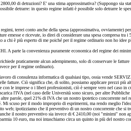
,00 di detrazioni? E' una stima approssimativa? (Suppongo sia stata i
sibile detrarre: in questo regime infatti è possibile solo detrarre le spe
terrei conto anche della spesa (approssimativa, ovviamente) per il c
ure emesse e ricevute, io direi di considerare una spesa compresa tra i 
 a chi è più esperto di me poiché per il regime ordinario non ho idee più
e la convenienza puramente economica del regime dei minimi, sul
ichiede praticamente alcun adempimento, solo di conservare le fatture - 
nvece per il regime ordinario).
di consulenza informatica di qualsiasi tipo, ossia vende SERVIZI e 
lle fatture. Ciò significa che, di solito, possiamo applicare prezzi più al
 con le imprese o i liberi professionisti, ciò è sempre vero nel caso in
carica l'IVA (nel caso delle Università sono sicuro, per altre Pubbliche
n altre parole, quel 21% di IVA che un nostro ipotetico concorrente nel re
r sé. Mi scuso per il modo improprio di esprimermi, ma rendo meglio l'i
 sito web; ipotizziamo che il preventivo di un nostro concorrente che si
 anche il nostro preventivo sia invece di € 2410,00 (noi "minimi" non ap
risparmia 10 euro, ma noi intaschiamo circa un quinto in più del nostro