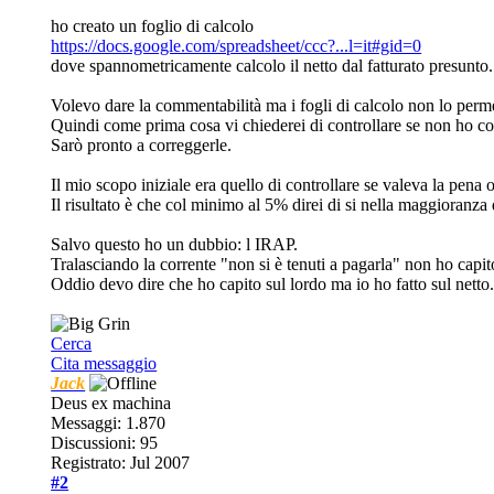
ho creato un foglio di calcolo
https://docs.google.com/spreadsheet/ccc?...l=it#gid=0
dove spannometricamente calcolo il netto dal fatturato presunto.
Volevo dare la commentabilità ma i fogli di calcolo non lo perme
Quindi come prima cosa vi chiederei di controllare se non ho c
Sarò pronto a correggerle.
Il mio scopo iniziale era quello di controllare se valeva la pena
Il risultato è che col minimo al 5% direi di si nella maggioranza
Salvo questo ho un dubbio: l IRAP.
Tralasciando la corrente "non si è tenuti a pagarla" non ho capi
Oddio devo dire che ho capito sul lordo ma io ho fatto sul netto.
Cerca
Cita messaggio
Jack
Deus ex machina
Messaggi: 1.870
Discussioni: 95
Registrato: Jul 2007
#2