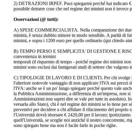
2) DETRAZIONI IRPEF. Puoi spiegarmi perché hai indicato € 2800
possibile detrarre cose che nel regime dei minimi non è invece pos
Osservazioni (@ tutti):
A) SPESE COMMERCIALISTA. Nella comparazione dei due regimi, 
minimi, è senza dubbio minore in modo sensibile. A parità di fatt
minimi, e sopra i 1200 euro per quello ordinario (qui chiedo aiuto
B) TEMPO PERSO E SEMPLICITA' DI GESTIONE E RISCHI. A part
convenienza in termini
temporali (il risparmio di tempo - poiché regime dei minimi non r
minimi sono esclusi dai famigerati studi di settore che valgono i
C) TIPOLOGIE DI LAVORO E DI CLIENTI. Per chi svolge lavoro 
l'ulteriore notevole vantaggio di non applicare l'IVA sui prezzi de
l'IVA: anche se è un po' lungo spiegare perché questo vale anche
la Pubblica Amministrazione, a differenza di un'impresa, non si s
Amministrazioni non saprei dire se vale per tutte in assoluto). I
versarla allo Stato), chi è nel regime dei minimi se lo tiene pe
preventivi per decidere a chi affidare il rifacimento del proprio
l'Università dovrà sborsare € 2420,00 per il lavoro; ipotizziamo
quell'Università, se sceglie noi anziché il nostro concorrente, 
sono spiegato bene ma non è facile farlo in poche righe.