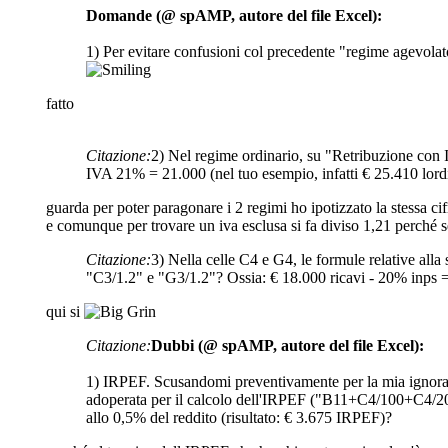
Domande (@ spAMP, autore del file Excel):
1) Per evitare confusioni col precedente "regime agevola
fatto
Citazione:
2) Nel regime ordinario, su "Retribuzione con
IVA 21% = 21.000 (nel tuo esempio, infatti € 25.410 lord
guarda per poter paragonare i 2 regimi ho ipotizzato la stessa cif
e comunque per trovare un iva esclusa si fa diviso 1,21 perché se 
Citazione:
3) Nella celle C4 e G4, le formule relative all
"C3/1.2" e "G3/1.2"? Ossia: € 18.000 ricavi - 20% inps 
qui si
Citazione:
Dubbi (@ spAMP, autore del file Excel):
1) IRPEF. Scusandomi preventivamente per la mia ignoranz
adoperata per il calcolo dell'IRPEF ("B11+C4/100+C4/200"
allo 0,5% del reddito (risultato: € 3.675 IRPEF)?