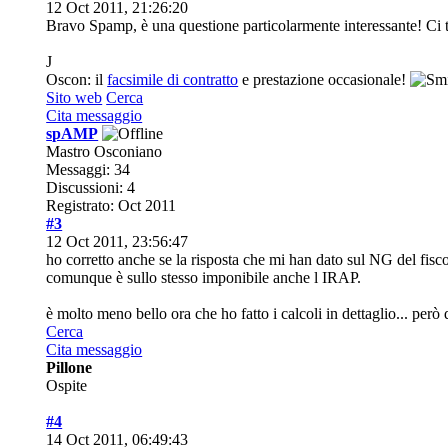
12 Oct 2011, 21:26:20
Bravo Spamp, è una questione particolarmente interessante! Ci 
J
Oscon: il
facsimile di contratto
e prestazione occasionale!
Sito web
Cerca
Cita messaggio
spAMP
Mastro Osconiano
Messaggi: 34
Discussioni: 4
Registrato: Oct 2011
#3
12 Oct 2011, 23:56:47
ho corretto anche se la risposta che mi han dato sul NG del fisco
comunque è sullo stesso imponibile anche l IRAP.
è molto meno bello ora che ho fatto i calcoli in dettaglio... per
Cerca
Cita messaggio
Pillone
Ospite
#4
14 Oct 2011, 06:49:43