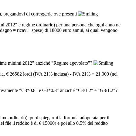
a, pregandovi di correggerle ove presenti
inimi 2012" e regime ordinario) per una persona che ogni anno ne
o = ricavi - spese) di 18000 euro annui, ai quali vengono
"Regime minimi 2012" anziché "Regime agevolato"?
sia, € 26582 lordi (IVA 21% inclusa) - IVA 21% = 21.000 (nel
ispettivamente "C3*0.8" e G3*0.8" anziché "C3/1.2" e "G3/1.2"?
me ordinario), puoi spiegarmi la formula adoperata per il
ile il reddito è di € 15000) e poi allo 0,5% del reddito