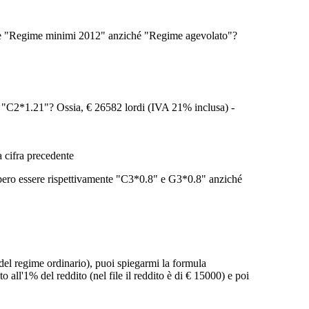
ivere "Regime minimi 2012" anziché "Regime agevolato"?
é "C2*1.21"? Ossia, € 26582 lordi (IVA 21% inclusa) -
a cifra precedente
ebbero essere rispettivamente "C3*0.8" e G3*0.8" anziché
el regime ordinario), puoi spiegarmi la formula
l'1% del reddito (nel file il reddito è di € 15000) e poi