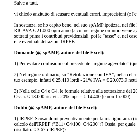
Salve a tutti,
vi chiedo anzitutto di scusare eventuali errori, imprecisioni (e l
In sostanza, se ho capito bene, nel suo spAMP ipotizza, nel file
RICAVA € 21.000 ogni anno (a cui nel regime ordinrio viene 
sottratti prima i contributi previdenziali, poi le "tasse" e, nel c
e le eventuali detrazioni IRPEF.
Domande (@ spAMP, autore del file Excel):
1) Per evitare confusioni col precedente "regime agevolato" (q
2) Nel regime ordinario, su "Retribuzione con IVA", nella cel
tuo esempio, infatti € 25.410 lordi - 21% IVA = € 20.073.9 netti
3) Nella celle C4 e G4, le formule relative alla sottrazione de
Ossia: € 18.000 ricavi - 20% inps = € 14.400 (e non 15.000).
Dubbi (@ spAMP, autore del file Excel):
1) IRPEF. Scusandomi preventivamente per la mia ignoranza (io s
calcolo dell'IRPEF ("B11+C4/100+C4/200")? Ossia, per quale mot
(risultato: € 3.675 IRPEF)?