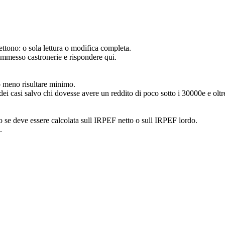
ttono: o sola lettura o modifica completa.
ommesso castronerie e rispondere qui.
 o meno risultare minimo.
 dei casi salvo chi dovesse avere un reddito di poco sotto i 30000e e oltr
to se deve essere calcolata sull IRPEF netto o sull IRPEF lordo.
.