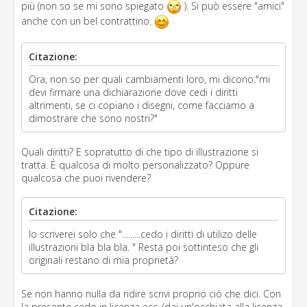
più (non so se mi sono spiegato
). Si può essere "amici"
anche con un bel contrattino.
Citazione:
Ora, non so per quali cambiamenti loro, mi dicono:"mi
devi firmare una dichiarazione dove cedi i diritti
altrimenti, se ci copiano i disegni, come facciamo a
dimostrare che sono nostri?"
Quali diritti? E sopratutto di che tipo di illustrazione si
tratta. È qualcosa di molto personalizzato? Oppure
qualcosa che puoi rivendere?
Citazione:
Io scriverei solo che ".........cedo i diritti di utilizo delle
illustrazioni bla bla bla. " Resta poi sottinteso che gli
originali restano di mia proprietà?
Se non hanno nulla da ridire scrivi proprio ciò che dici. Con
la presente cedo in licenza ecc. (dai un'occhiata alla licenza