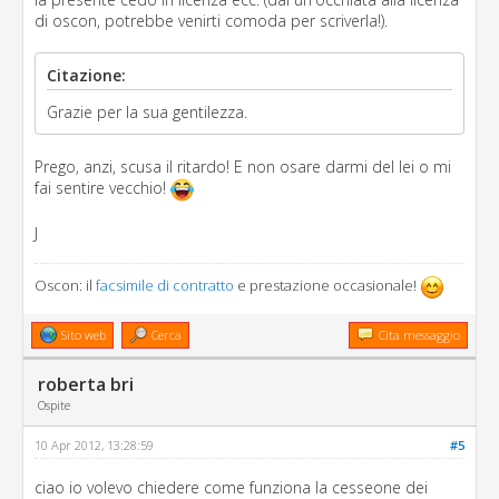
di oscon, potrebbe venirti comoda per scriverla!).
Citazione:
Grazie per la sua gentilezza.
Prego, anzi, scusa il ritardo! E non osare darmi del lei o mi
fai sentire vecchio!
J
Oscon: il
facsimile di contratto
e prestazione occasionale!
Sito web
Cerca
Cita messaggio
roberta bri
Ospite
10 Apr 2012, 13:28:59
#5
ciao io volevo chiedere come funziona la cesseone dei