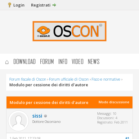
Login
Registrati
⌂
DOWNLOAD
FORUM
INFO
VIDEO
NEWS
Forum fiscale di Oscon
›
Forum ufficiale di Oscon
›
Fisco e normative
›
Modulo per cessione dei diritti d'autore
Modulo per cessione dei diritti d'autore
Modo discussione
Messaggi: 10
sissi
Discussioni: 4
Dottore Osconiano
Registrato: Feb 2011
1 Feb 2011, 17:23:08
#1