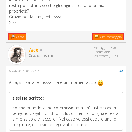
resta poi sottinteso che gli originali restano di mia
proprietà?
Grazie per la sua gentilezza.
Sissi
Cerca
Cita messaggio
Messaggi: 1.870
Jack
Discussioni: 95
Deus ex machina
Registrato: Jul 2007
6 Feb 2011, 00:23:17
#4
Alua, scusa la lentezza ma è un momentaccio
sissi Ha scritto:
So che quando viene commissionata un'illustrazione mi
vengono pagati i diritti di utilizzo mentre l'originale resta
a me salvo altri accordi. Nel caso volessi cedere anche
l'originale, esso viene negoziato a parte.