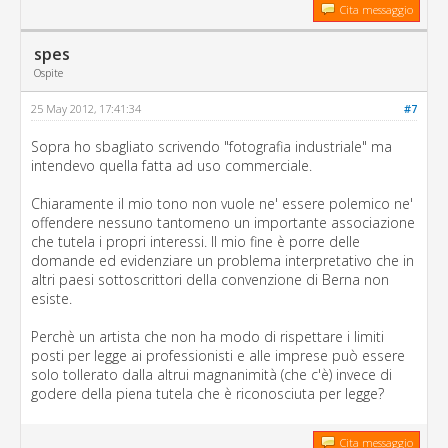
Cita messaggio
spes
Ospite
25 May 2012, 17:41:34
#7
Sopra ho sbagliato scrivendo "fotografia industriale" ma
intendevo quella fatta ad uso commerciale.
Chiaramente il mio tono non vuole ne' essere polemico ne'
offendere nessuno tantomeno un importante associazione
che tutela i propri interessi. Il mio fine è porre delle
domande ed evidenziare un problema interpretativo che in
altri paesi sottoscrittori della convenzione di Berna non
esiste.
Perchè un artista che non ha modo di rispettare i limiti
posti per legge ai professionisti e alle imprese può essere
solo tollerato dalla altrui magnanimità (che c'è) invece di
godere della piena tutela che è riconosciuta per legge?
Cita messaggio