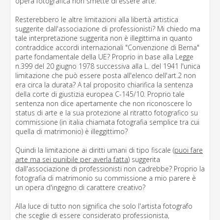
opera fotografica non smette di essere arte.
Resterebbero le altre limitazioni alla libertà artistica
suggerite dall'associazione di professionisti? Mi chiedo ma
tale interpretazione suggerita non è illegittima in quanto
contraddice accordi internazionali "Convenzione di Berna"
parte fondamentale della UE? Proprio in base alla Legge
n.399 del 20 giugno 1978 successiva alla L. del 1941 l'unica
limitazione che può essere posta all'elenco dell'art.2 non
era circa la durata? A tal proposito chiarifica la sentenza
della corte di giustizia europea C-145/10. Proprio tale
sentenza non dice apertamente che non riconoscere lo
status di arte e la sua protezione al ritratto fotografico su
commissione (in italia chiamata fotografia semplice tra cui
quella di matrimonio) è illeggittimo?
Quindi la limitazione ai diritti umani di tipo fiscale (
puoi fare
arte ma sei punibile per averla fatta
) suggerita
dall'associazione di professionisti non cadrebbe? Proprio la
fotografia di matrimonio su commissione a mio parere è
un opera d'ingegno di carattere creativo?
Alla luce di tutto non significa che solo l'artista fotografo
che sceglie di essere considerato professionista,