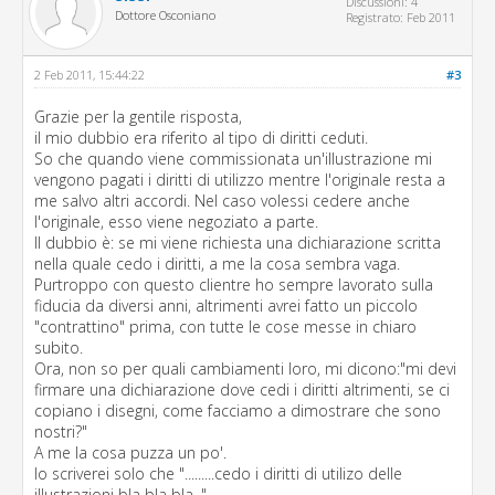
Discussioni: 4
Dottore Osconiano
Registrato: Feb 2011
2 Feb 2011, 15:44:22
#3
Grazie per la gentile risposta,
il mio dubbio era riferito al tipo di diritti ceduti.
So che quando viene commissionata un'illustrazione mi
vengono pagati i diritti di utilizzo mentre l'originale resta a
me salvo altri accordi. Nel caso volessi cedere anche
l'originale, esso viene negoziato a parte.
Il dubbio è: se mi viene richiesta una dichiarazione scritta
nella quale cedo i diritti, a me la cosa sembra vaga.
Purtroppo con questo clientre ho sempre lavorato sulla
fiducia da diversi anni, altrimenti avrei fatto un piccolo
"contrattino" prima, con tutte le cose messe in chiaro
subito.
Ora, non so per quali cambiamenti loro, mi dicono:"mi devi
firmare una dichiarazione dove cedi i diritti altrimenti, se ci
copiano i disegni, come facciamo a dimostrare che sono
nostri?"
A me la cosa puzza un po'.
Io scriverei solo che ".........cedo i diritti di utilizo delle
illustrazioni bla bla bla. "